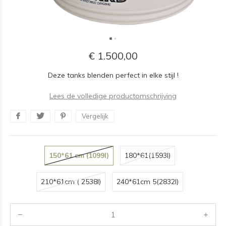
€ 1.500,00
Deze tanks blenden perfect in elke stijl !
Lees de volledige productomschrijving
Vergelijk
150*61 cm (1099l)
180*61(1593l)
210*61cm ( 2538l)
240*61cm 5(2832l)