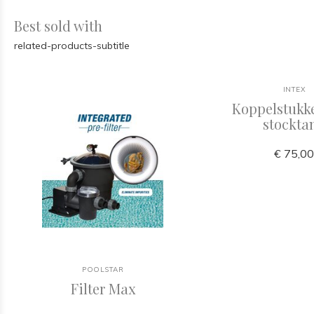
Best sold with
related-products-subtitle
INTEX
Koppelstukk
stockta
€ 75,0
POOLSTAR
Filter Max