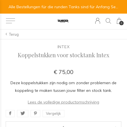
All orders for the round tanks are scheduled for the beginning of September.
Alle Bestellungen für die runden Tanks sind für Anfang September vorgesehen.
0
Terug
INTEX
Koppelstukken voor stocktank Intex
€ 75,00
Deze koppelstukken zijn nodig om zonder problemen de
koppeling te maken tussen jouw filter en stock tank.
Lees de volledige productomschrijving
Vergelijk