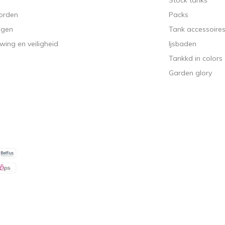
Stock tanks
worden
Packs
ngen
Tank accessoire
ing en veiligheid
Ijsbaden
Tankkd in colors
Garden glory