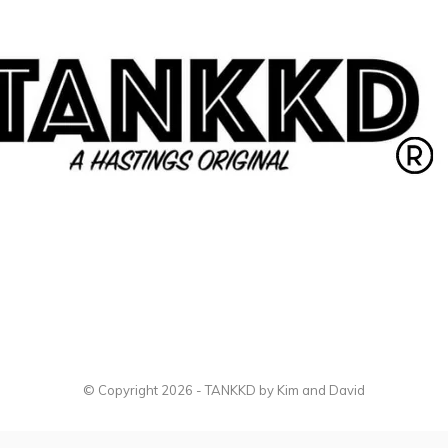
© Copyright
2026
- TANKKD by
Kim and David