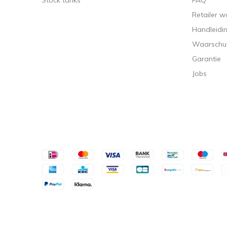
Stock tanks
FAQ
Retailer 
Handleidi
Waarschuw
Garantie
Jobs