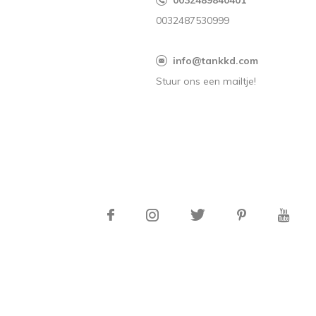
0032489840401
0032487530999
s
info@tankkd.com
Stuur ons een mailtje!