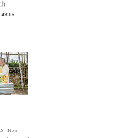
th
ubtitle
ASTINGS