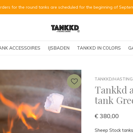
Alle Bestellungen für die runden Tanks sind für Anfang Septe
ANK ACCESSOIRES
IJSBADEN
TANKKD IN COLORS
G
TANKKD/HASTIN
Tankkd a
tank Gre
€ 380,00
Sheep Stock tanks