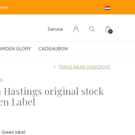
mber vorgesehen.
Service
0
ARDEN GLORY
CADEAUBON
TERUG NAAR OVERZICHT
GS
 Hastings original stock
en Label
 Green label