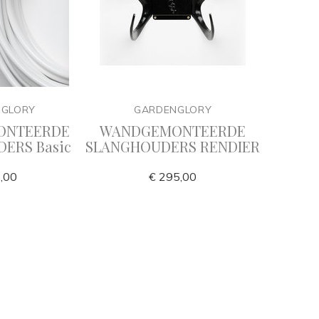
NGLORY
GARDENGLORY
G
ONTEERDE
WANDGEMONTEERDE
Wandge
ERS Basic
SLANGHOUDERS RENDIER
SL
,00
€ 295,00