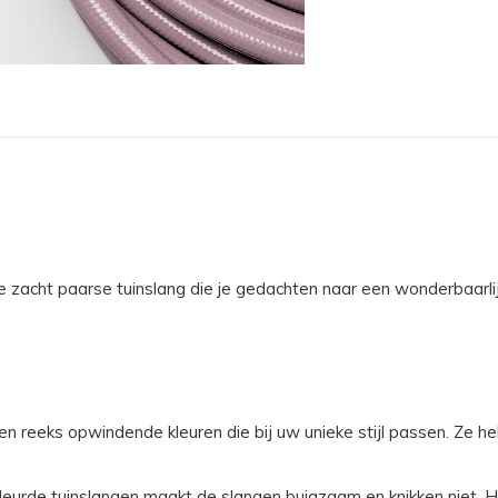
 zacht paarse tuinslang die je gedachten naar een wonderbaarlij
en reeks opwindende kleuren die bij uw unieke stijl passen. Ze h
eurde tuinslangen maakt de slangen buigzaam en knikken niet. He