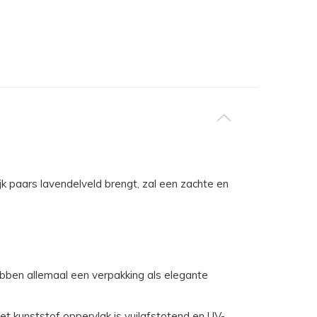
k paars lavendelveld brengt, zal een zachte en
ebben allemaal een verpakking als elegante
t kunststof oppervlak is vuilafstotend en UV-