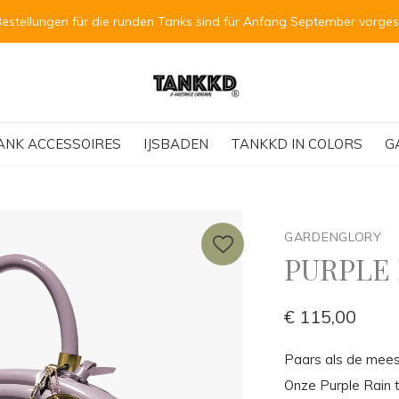
Bestellungen für die runden Tanks sind für Anfang September vorge
ANK ACCESSOIRES
IJSBADEN
TANKKD IN COLORS
G
GARDENGLORY
PURPLE
€ 115,00
Paars als de mees
Onze Purple Rain tu