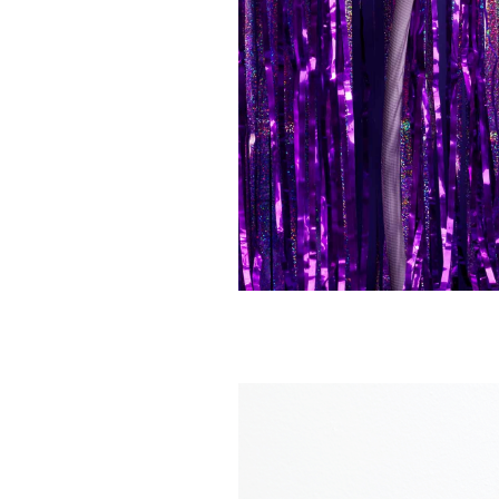
GARDENGLORY
GARDENGLOR
Wandgemonteerde KLAUW
klassieke Sla
SLANGHOUDERS
mondstukke
€ 195,00
€ 55,00