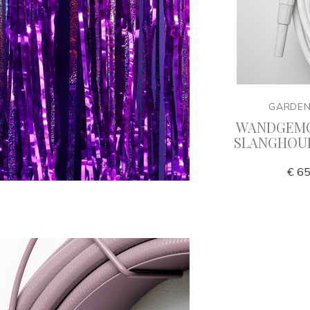
Y
GARDENGLORY
GARDE
ng
Tuinslang mondstukken
WANDGEM
n
Delux
SLANGHOUD
€ 125,00
€ 65