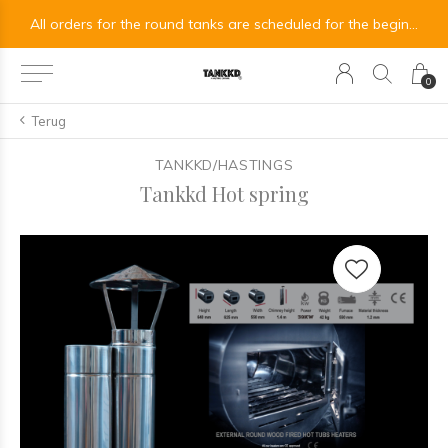
All orders for the round tanks are scheduled for the beginning of September.
Alle Bestellungen für die runden Tanks sind für Anfang September vorgesehen.
0
Terug
TANKKD/HASTINGS
Tankkd Hot spring