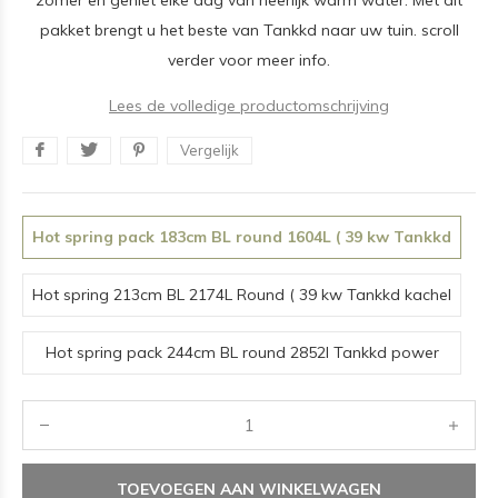
zomer en geniet elke dag van heerlijk warm water. Met dit
pakket brengt u het beste van Tankkd naar uw tuin. scroll
verder voor meer info.
Lees de volledige productomschrijving
Vergelijk
Hot spring pack 183cm BL round 1604L ( 39 kw Tankkd
kachel rond)
Hot spring 213cm BL 2174L Round ( 39 kw Tankkd kachel
rond)
Hot spring pack 244cm BL round 2852l Tankkd power
heather 39 kw vierkant)DELIVERY SEPTEMBER
TOEVOEGEN AAN WINKELWAGEN