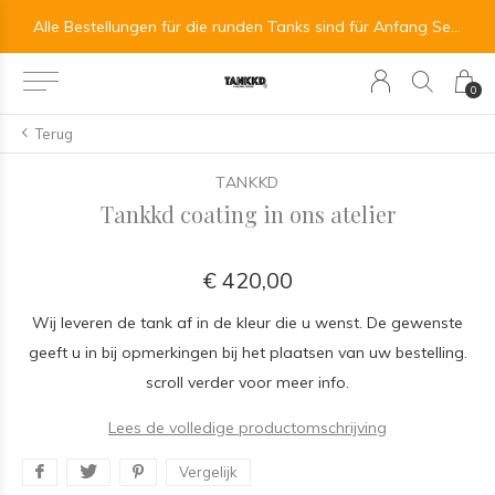
All orders for the round tanks are scheduled for the beginning of September.
Alle Bestellungen für die runden Tanks sind für Anfang September vorgesehen.
0
Terug
TANKKD
Tankkd coating in ons atelier
€ 420,00
Wij leveren de tank af in de kleur die u wenst. De gewenste
geeft u in bij opmerkingen bij het plaatsen van uw bestelling.
scroll verder voor meer info.
Lees de volledige productomschrijving
Vergelijk