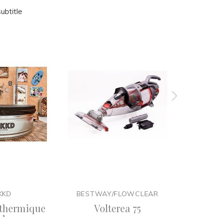
ubtitle
KKD
BESTWAY/FLOWCLEAR
 thermique
Volterea 75
Bades