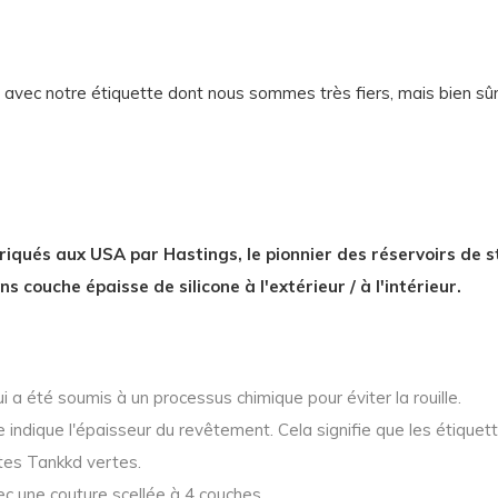
 avec notre étiquette dont nous sommes très fiers, mais bien sû
iqués aux USA par Hastings, le pionnier des réservoirs de st
ouche épaisse de silicone à l'extérieur / à l'intérieur.
i a été soumis à un processus chimique pour éviter la rouille.
 indique l'épaisseur du revêtement. Cela signifie que les étiquet
tes Tankkd vertes.
ec une couture scellée à 4 couches.