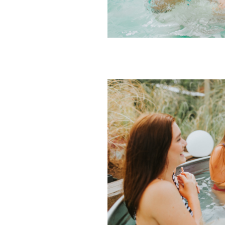
BADESOFA
BADESOFA
Badesofa Vert
Badesofa Pea