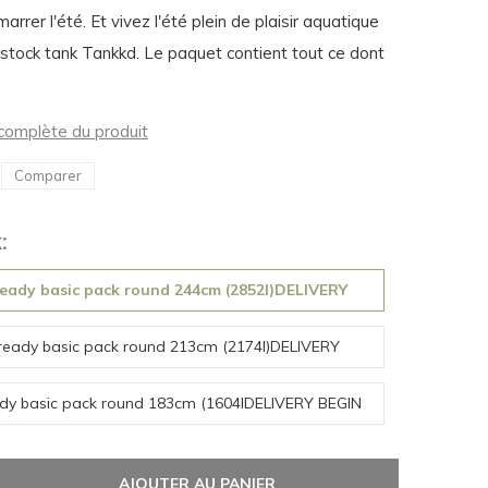
rrer l'été. Et vivez l'été plein de plaisir aquatique
stock tank Tankkd. Le paquet contient tout ce dont
n complète du produit
Comparer
:
ready basic pack round 244cm (2852l)DELIVERY
SEPTEMBER
ready basic pack round 213cm (2174l)DELIVERY
SEPTEMBER
ady basic pack round 183cm (1604lDELIVERY BEGIN
AUGUST
AJOUTER AU PANIER