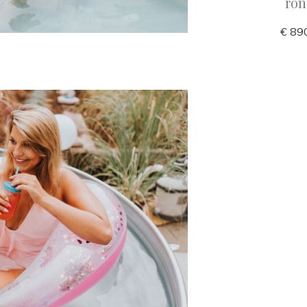
ro
€ 420,00
€ 89