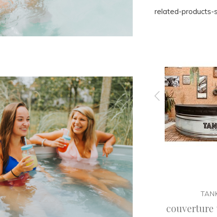
related-products-s
TANKKD
revêtement dans notre
TAN
atelier
rl
couverture