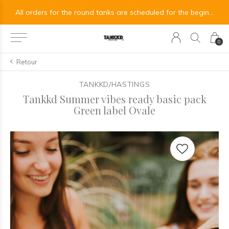
les commandes de cuves rondes sont prévues pour début septembre.
All orders for the round tanks are scheduled for the beginning of September.
0
Retour
TANKKD/HASTINGS
Tankkd Summer vibes ready basic pack
Green label Ovale