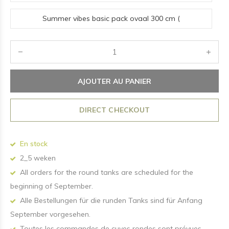
(1042l)
Summer vibes basic pack ovaal 300 cm (
300cm*91*76cm) 1316l
AJOUTER AU PANIER
DIRECT CHECKOUT
En stock
2_5 weken
All orders for the round tanks are scheduled for the
beginning of September.
Alle Bestellungen für die runden Tanks sind für Anfang
September vorgesehen.
Toutes les commandes de cuves rondes sont prévues