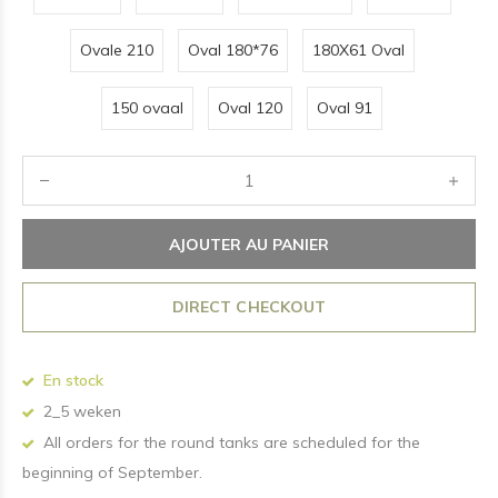
Ovale 210
Oval 180*76
180X61 Oval
150 ovaal
Oval 120
Oval 91
AJOUTER AU PANIER
DIRECT CHECKOUT
En stock
2_5 weken
All orders for the round tanks are scheduled for the
beginning of September.