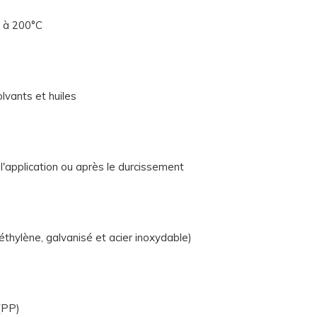
C à 200°C
lvants et huiles
'application ou après le durcissement
éthylène, galvanisé et acier inoxydable)
(PP)