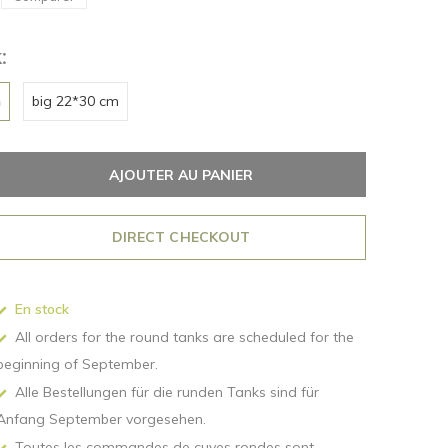
:
m
big 22*30 cm
AJOUTER AU PANIER
DIRECT CHECKOUT
En stock
All orders for the round tanks are scheduled for the
beginning of September.
Alle Bestellungen für die runden Tanks sind für
Anfang September vorgesehen.
Toutes les commandes de cuves rondes sont