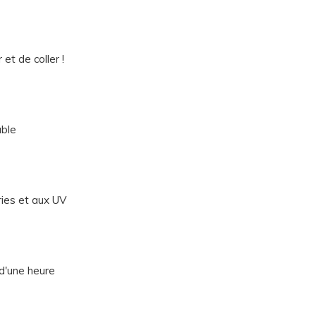
 et de coller !
able
ries et aux UV
 d'une heure