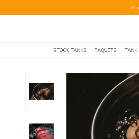
for the beginning of September.
STOCK TANKS
PAQUETS
TANK 