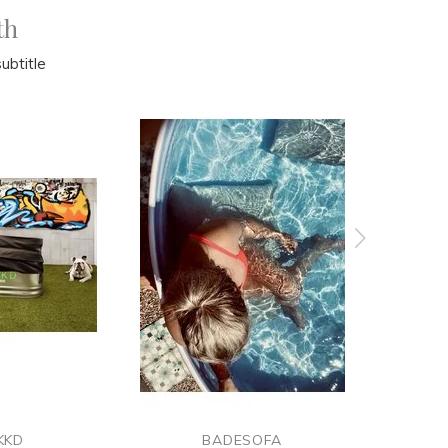
th
ubtitle
KKD
BADESOFA