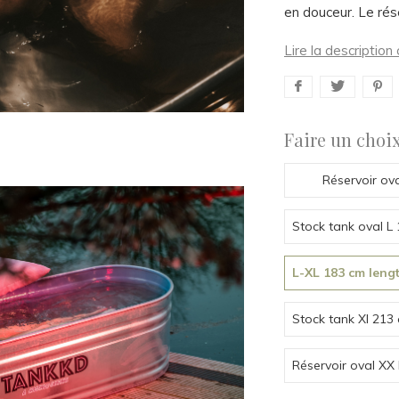
en douceur. Le rése
Lire la descriptio
Faire un choix
Réservoir ov
Stock tank oval L
L-XL 183 cm leng
Stock tank Xl 213
Réservoir oval XX