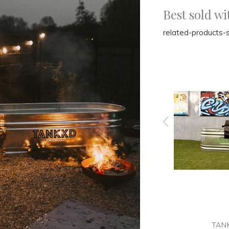
Best sold wi
related-products-s
BADESOFA
TAN