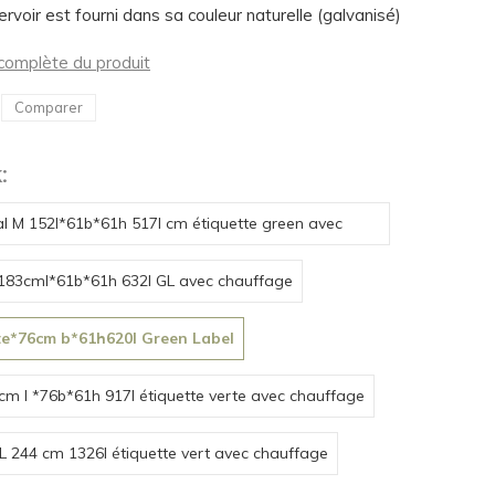
rvoir est fourni dans sa couleur naturelle (galvanisé)
n complète du produit
Comparer
:
al M 152l*61b*61h 517l cm étiquette green avec
chauffage
 183cml*61b*61h 632l GL avec chauffage
te*76cm b*61h620l Green Label
 cm l *76b*61h 917l étiquette verte avec chauffage
 L 244 cm 1326l étiquette vert avec chauffage