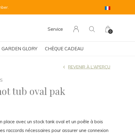
 sind für Anfang September vorgesehen.
Service
0
GARDEN GLORY
CHÈQUE CADEAU
REVENIR À L'APERÇU
GS
ot tub oval pak
 place avec un stock tank oval et un poêle à bois
les raccords nécessaires pour assurer une connexion