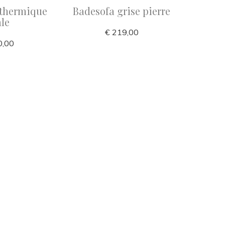
 thermique
Badesofa grise pierre
Ba
le
€ 219,00
0,00