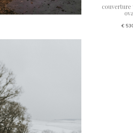
leste
Badesofa Pearl
couverture
ova
€ 219,00
€ 53