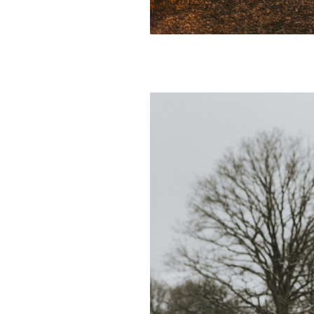
Badesofa Anthracite
Badesofa bleu cé
€ 219,99
€ 219,00