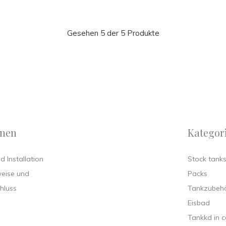
Gesehen 5 der 5 Produkte
onen
Kategor
 Installation
Stock tank
weise und
Packs
hluss
Tankzubeh
Eisbad
Tankkd in c