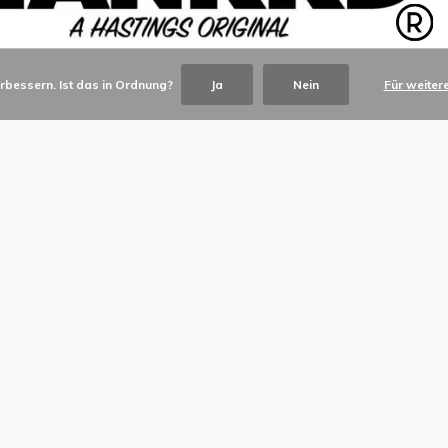
rbessern. Ist das in Ordnung?
Ja
Nein
Für weiter
© Copyright
2026
- TANKKD by
Kim and David
*
indicates required