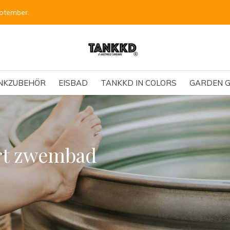
Bestellungen für die runden Tanks sind für Anfang September vorge
NKZUBEHÖR
EISBAD
TANKKD IN COLORS
GARDEN G
ort zwembad