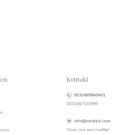
ien
Kontakt
s
0032489840401
0032487530999
ör
info@tankkd.com
Stuur ons een mailtje!
olors