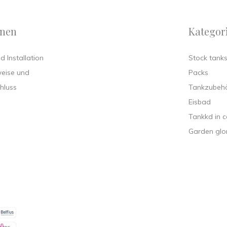
onen
Kategor
 Installation
Stock tank
weise und
Packs
hluss
Tankzubeh
Eisbad
Tankkd in c
Garden glo