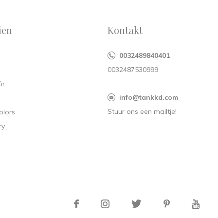
ien
Kontakt
s
0032489840401
0032487530999
ör
info@tankkd.com
Stuur ons een mailtje!
olors
ry