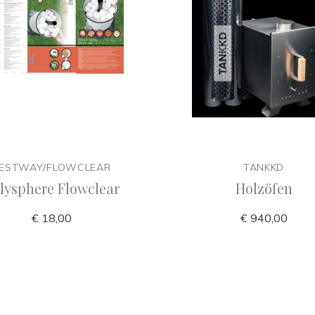
ESTWAY/FLOWCLEAR
TANKKD
lysphere Flowclear
Holzöfen
€ 18,00
€ 940,00