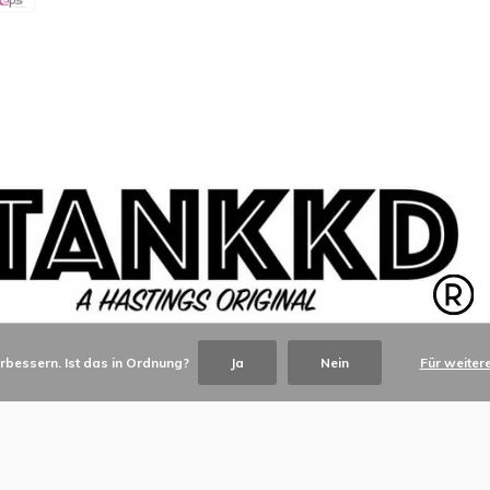
rbessern. Ist das in Ordnung?
Ja
Nein
Für weiter