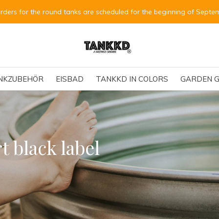
orders for the round tanks are scheduled for the beginning of Septe
NKZUBEHÖR
EISBAD
TANKKD IN COLORS
GARDEN G
t black label