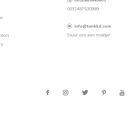
s
0032489840401
0032487530999
ör
info@tankkd.com
Stuur ons een mailtje!
olors
ry