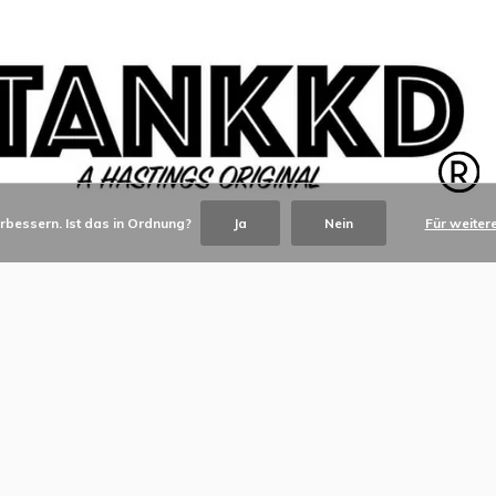
rbessern. Ist das in Ordnung?
Ja
Nein
Für weiter
© Copyright
2026
- TANKKD by
Kim and David