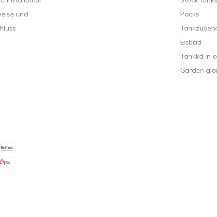
 Installation
Stock tank
weise und
Packs
hluss
Tankzubeh
Eisbad
Tankkd in c
Garden glo