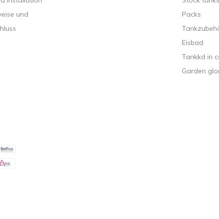
 Installation
Stock tank
weise und
Packs
hluss
Tankzubeh
Eisbad
Tankkd in c
Garden glo