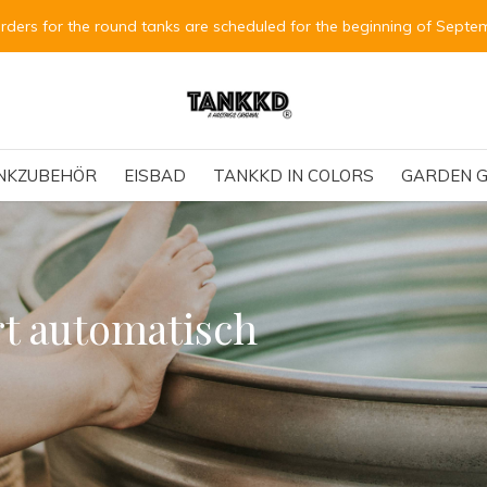
or the beginning of September.
NKZUBEHÖR
EISBAD
TANKKD IN COLORS
GARDEN G
rt automatisch