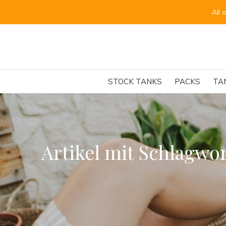
All orders for the round tanks are scheduled f
STOCK TANKS
PACKS
TA
Artikel mit Schlagwo