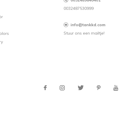
s
0032489840401
0032487530999
ör
info@tankkd.com
Stuur ons een mailtje!
olors
ry