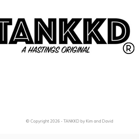
© Copyright
2026
- TANKKD by
Kim and David