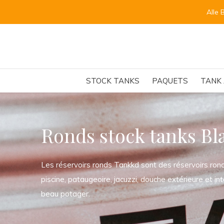
Alle 
STOCK TANKS
PAQUETS
TANK 
Ronds stock tanks Bla
Les réservoirs ronds Tankkd sont des réservoirs ron
piscine, pataugeoire, jacuzzi, douche extérieure et int
beau potager.