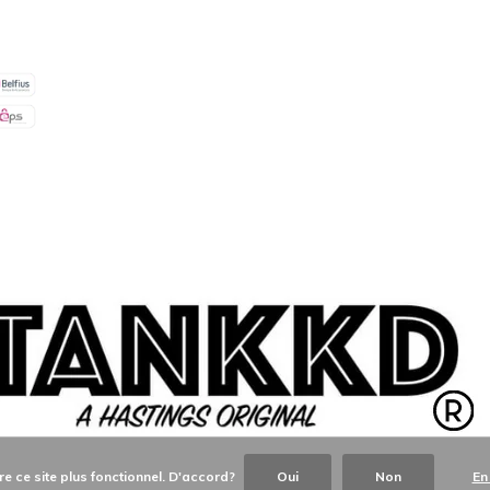
re ce site plus fonctionnel. D'accord?
Oui
Non
En