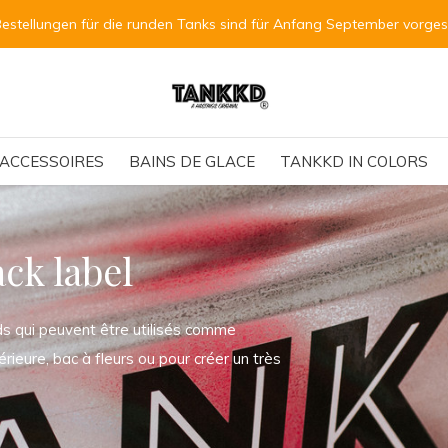
Bestellungen für die runden Tanks sind für Anfang September vorge
ACCESSOIRES
BAINS DE GLACE
TANKKD IN COLORS
ck label
ds qui peuvent être utilisés comme
érieure, bac à fleurs ou pour créer un très