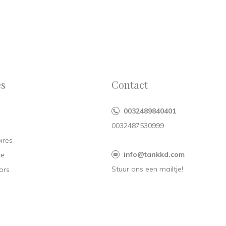
es
Contact
0032489840401
0032487530999
ires
info@tankkd.com
ce
Stuur ons een mailtje!
ors