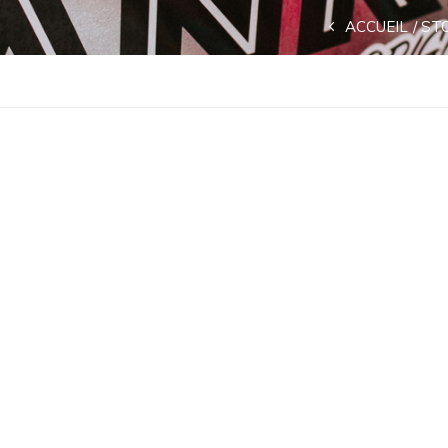
ACCUEIL
ST