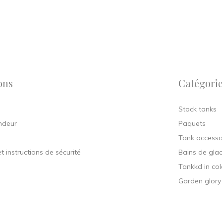
ons
Catégori
Stock tanks
ndeur
Paquets
Tank accesso
t instructions de sécurité
Bains de gla
Tankkd in col
Garden glory